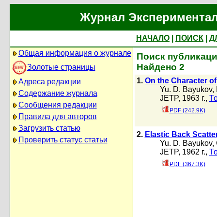
Журнал Экспериментал
НАЧАЛО
|
ПОИСК
|
Д
Общая информация о журнале
Поиск публикаци
Найдено 2
Золотые страницы
1.
On the Character o
Адреса редакции
Yu. D. Bayukov
,
Содержание журнала
JETP, 1963 г.,
Т
Сообщения редакции
PDF (242.9K)
Правила для авторов
Загрузить статью
2.
Elastic Back Scatte
Проверить статус статьи
Yu. D. Bayukov
,
JETP, 1962 г.,
Т
PDF (367.3K)