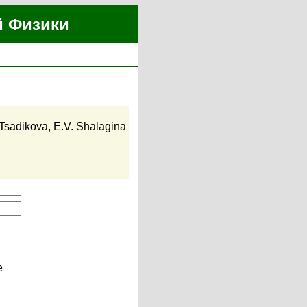
й Физики
 Tsadikova
,
E.V. Shalagina
е