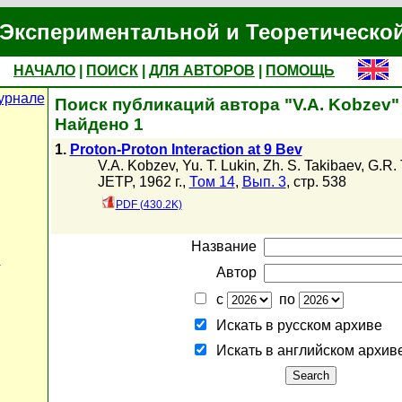
Экспериментальной и Теоретическо
НАЧАЛО
|
ПОИСК
|
ДЛЯ АВТОРОВ
|
ПОМОЩЬ
урнале
Поиск публикаций автора "V.A. Kobzev"
Найдено 1
1.
Proton-Proton Interaction at 9 Bev
V.A. Kobzev
,
Yu. T. Lukin
,
Zh. S. Takibaev
,
G.R.
JETP, 1962 г.,
Том 14
,
Вып. 3
, стр. 538
PDF (430.2K)
Название
и
Автор
с
по
Искать в русском архиве
Искать в английском архив