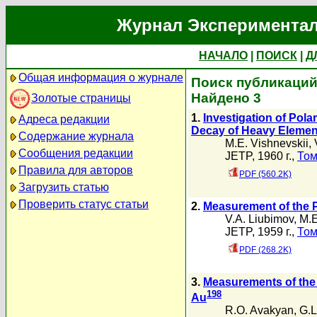
Журнал Экспериментал
НАЧАЛО
|
ПОИСК
|
Д
Общая информация о журнале
Поиск публикаций 
Найдено 3
Золотые страницы
1.
Investigation of Pola
Адреса редакции
Decay of Heavy Elemen
Содержание журнала
M.E. Vishnevskii
,
Сообщения редакции
JETP, 1960 г.,
Том
Правила для авторов
PDF (560.2K)
Загрузить статью
Проверить статус статьи
2.
Measurement of the P
V.A. Liubimov
,
M.E
JETP, 1959 г.,
Том
PDF (268.2K)
3.
Measurements of the L
198
Au
R.O. Avakyan
,
G.L