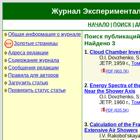
Журнал Экспериментал
НАЧАЛО
|
ПОИСК
|
Д
Общая информация о журнале
Поиск публикаций 
Найдено 3
Золотые страницы
1.
Cloud Chamber Invest
Адреса редакции
O.I. Dovzhenko
,
S.
Содержание журнала
JETP, 1959 г.,
Том
Сообщения редакции
PDF (903.7K)
Правила для авторов
Загрузить статью
2.
Energy Spectra of t
Проверить статус статьи
Near the Shower Axis
O.I. Dovzhenko
,
S.
JETP, 1960 г.,
Том
PDF (835.5K)
3.
Calculation of the F
Extensive Air Showers
I.V. Rakobol'skay