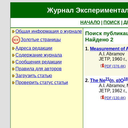
Журнал Экспериментал
НАЧАЛО
|
ПОИСК
|
Д
Общая информация о журнале
Поиск публикац
Найдено 2
Золотые страницы
Адреса редакции
1.
Measurement of An
A.I. Abramov
Содержание журнала
JETP, 1960 г.,
Сообщения редакции
PDF (376.4K)
Правила для авторов
Загрузить статью
21
18
2.
The Ne
(n, α)O
Проверить статус статьи
A.I. Abramov
,
JETP, 1962 г.,
PDF (130.4K)