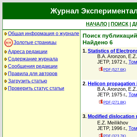
Журнал Экспериментал
НАЧАЛО
|
ПОИСК
|
Д
Общая информация о журнале
Поиск публикаций 
Найдено 6
Золотые страницы
1.
Statistics of Electro
Адреса редакции
B.A. Aronzon
,
E.Z.
Содержание журнала
JETP, 1972 г.,
Том
Сообщения редакции
PDF (527.6K)
Правила для авторов
Загрузить статью
2.
Helicon propagation 
Проверить статус статьи
B.A. Aronzon
,
E.Z.
JETP, 1975 г.,
Том
PDF (271.8K)
3.
Modified dislocation 
E.Z. Meilikhov
JETP, 1996 г.,
Том
PDF (323.7K)