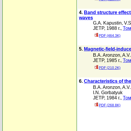
4.
Band structure effects
waves
G.A. Kapustin
,
V.S
JETP, 1988 г.,
Том
PDF (464.3K)
5.
Magnetic-field-induce
B.A. Aronzon
,
A.V.
JETP, 1985 г.,
Том
PDF (210.2K)
6.
Characteristics of th
B.A. Aronzon
,
A.V.
I.N. Gorbatyuk
JETP, 1984 г.,
Том
PDF (268.8K)