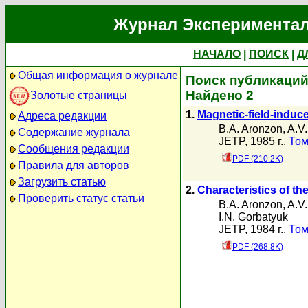
Журнал Экспериментал
НАЧАЛО
|
ПОИСК
|
Д
Общая информация о журнале
Поиск публикаций 
Найдено 2
Золотые страницы
1.
Magnetic-field-induce
Адреса редакции
B.A. Aronzon
,
A.V.
Содержание журнала
JETP, 1985 г.,
Том
Сообщения редакции
PDF (210.2K)
Правила для авторов
Загрузить статью
2.
Characteristics of th
Проверить статус статьи
B.A. Aronzon
,
A.V.
I.N. Gorbatyuk
JETP, 1984 г.,
Том
PDF (268.8K)