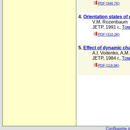
PDF (346.7K)
4.
Orientation states of
V.M. Rozenbaum
JETP, 1991 г.,
Том
PDF (310.2K)
5.
Effect of dynamic cha
A.I. Voitenko
,
A.M.
JETP, 1984 г.,
Том
PDF (116.9K)
Сообщить о