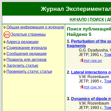
Журнал Экспериментал
НАЧАЛО
|
ПОИСК
|
Д
Общая информация о журнале
Поиск публикаций
Найдено 5
Золотые страницы
1.
Perturbation of the 
Адреса редакции
fragments
Содержание журнала
G.G. Dyadyusha
,
Сообщения редакции
JETP, 1991 г.,
Том
Правила для авторов
PDF (269.1K)
Загрузить статью
Проверить статус статьи
2.
Lateral interactions
V.M. Rozenbaum
JETP, 1995 г.,
Том
PDF (244.7K)
3.
Dynamics of dipole m
V.M. Rozenbaum
JETP, 1993 г.,
Том