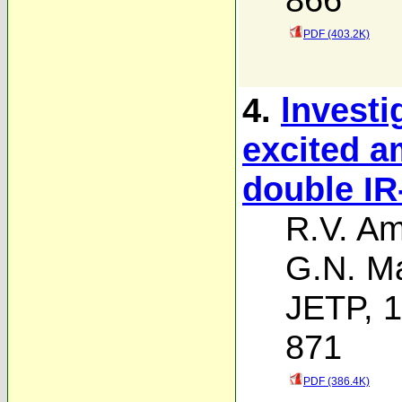
PDF (403.2K)
4.
lnvesti
excited 
double IR
R.V. A
G.N. M
JETP, 1
871
PDF (386.4K)