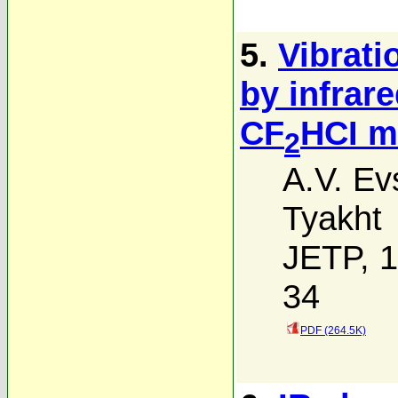
5.
Vibrati
by infrar
CF
HCI m
2
A.V. Ev
Tyakht
JETP, 1
34
PDF (264.5K)