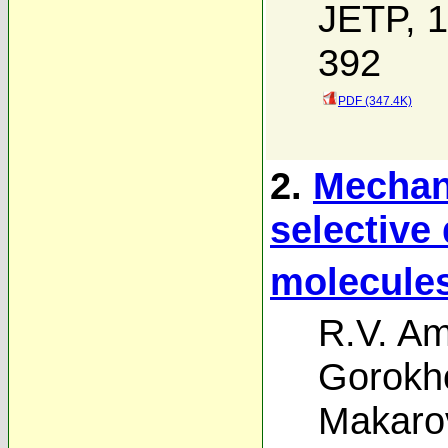
JETP, 1
392
PDF (347.4K)
2.
Mechani
selective
molecule
R.V. A
Gorokh
Makaro