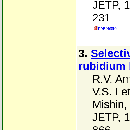
JETP, 1
231
PDF (465K)
3.
Selecti
rubidium 
R.V. A
V.S. Le
Mishin
,
JETP, 1
866