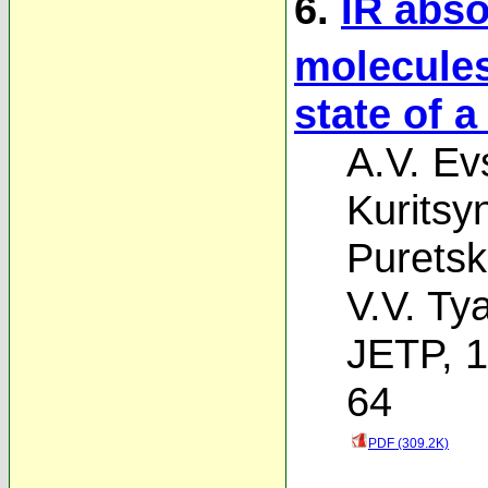
6.
IR abso
molecules
state of 
A.V. Ev
Kuritsy
Puretski
V.V. Ty
JETP, 1
64
PDF (309.2K)