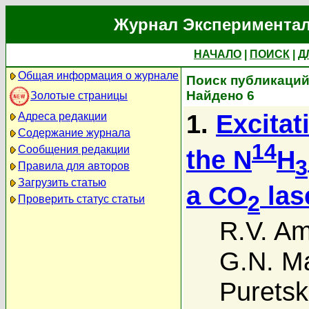
Журнал Экспериментал
НАЧАЛО
|
ПОИСК
|
Д
Общая информация о журнале
Поиск публикаций 
Найдено 6
Золотые страницы
1.
Excitat
Адреса редакции
Содержание журнала
14
Сообщения редакции
the N
H
3
Правила для авторов
Загрузить статью
a CO
las
2
Проверить статус статьи
R.V. A
G.N. M
Puretski