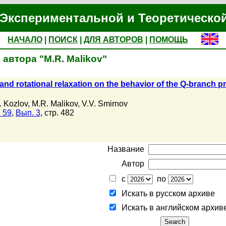
Экспериментальной и Теоретическо
НАЧАЛО
|
ПОИСК
|
ДЛЯ АВТОРОВ
|
ПОМОЩЬ
автора "M.R. Malikov"
 and rotational relaxation on the behavior of the Q-branch pro
. Kozlov
,
M.R. Malikov
,
V.V. Smirnov
 59
,
Вып. 3
, стр. 482
Название
Автор
с
по
Искать в русском архиве
Искать в английском архив