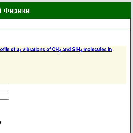
й Физики
file of u
vibrations of CH
and SiH
molecules in
1
4
4
е