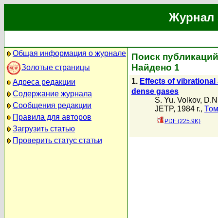
Журнал 
Общая информация о журнале
Поиск публикаций 
Найдено 1
Золотые страницы
1.
Effects of vibrational
Адреса редакции
dense gases
Содержание журнала
S. Yu. Volkov
,
D.N
Сообщения редакции
JETP, 1984 г.,
Том
Правила для авторов
PDF (225.9K)
Загрузить статью
Проверить статус статьи