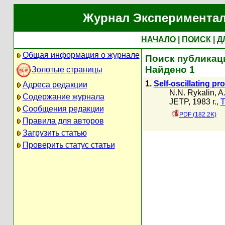
Журнал Экспериментал
НАЧАЛО
|
ПОИСК
|
Д
Общая информация о журнале
Поиск публикаци
Найдено 1
Золотые страницы
1.
Self-oscillating pr
Адреса редакции
N.N. Rykalin
,
A
Содержание журнала
JETP, 1983 г.,
Т
Сообщения редакции
PDF (182.2K)
Правила для авторов
Загрузить статью
Проверить статус статьи