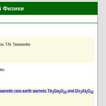
й Физики
ov
,
T.N. Tarasenko
nko
agnetic rare-earth garnets Tb
Ga
O
and Dy
AI
O
3
5
12
3
5
12