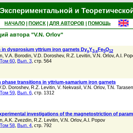
Экспериментальной и Теоретическо
НАЧАЛО
|
ПОИСК
|
ДЛЯ АВТОРОВ
|
ПОМОЩЬ
ий автора "V.N. Orlov"
n in dysprosium yttrium iron garnets Dy
Y
Fe
O
x
3-x
5
12
in
,
V.A. Borodin
,
V.D. Doroshev
,
R.Z. Levitin
,
V.N. Orlov
,
A.I. Pop
Том 60
,
Вып. 3
, стр. 564
n phase transitions in yttrium-samarium iron garnets
V.D. Doroshev
,
R.Z. Levitin
,
V. Nekvasil
,
V.N. Orlov
,
T.N. Tarase
Том 59
,
Вып. 6
, стр. 1312
xperimental investigations of the magnetostriction of param
in
,
A.K. Zvezdin
,
R.Z. Levitin
,
V.N. Orlov
,
A.I. Popov
Том 58
,
Вып. 4
, стр. 792