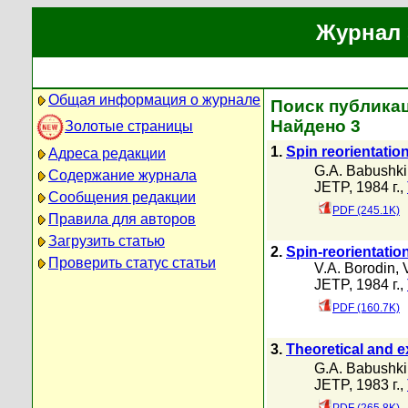
Журнал 
Общая информация о журнале
Поиск публикац
Найдено 3
Золотые страницы
1.
Spin reorientatio
Адреса редакции
G.A. Babushk
Содержание журнала
JETP, 1984 г.,
Сообщения редакции
PDF (245.1K)
Правила для авторов
Загрузить статью
2.
Spin-reorientatio
Проверить статус статьи
V.A. Borodin
,
JETP, 1984 г.,
PDF (160.7K)
3.
Theoretical and e
G.A. Babushk
JETP, 1983 г.,