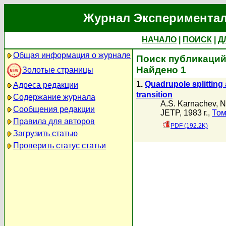
Журнал Экспериментал
НАЧАЛО
|
ПОИСК
|
Д
Общая информация о журнале
Поиск публикаций 
Найдено 1
Золотые страницы
1.
Quadrupole splitting
Адреса редакции
transition
Содержание журнала
A.S. Karnachev
,
N
Сообщения редакции
JETP, 1983 г.,
Том
Правила для авторов
PDF (192.2K)
Загрузить статью
Проверить статус статьи