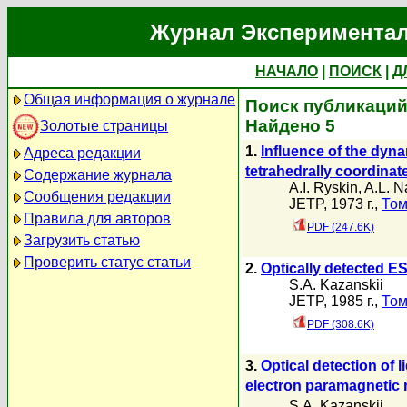
Журнал Экспериментал
НАЧАЛО
|
ПОИСК
|
Д
Общая информация о журнале
Поиск публикаций 
Найдено 5
Золотые страницы
1.
Influence of the dyna
Адреса редакции
tetrahedrally coordinat
Содержание журнала
A.I. Ryskin
,
A.L. N
Сообщения редакции
JETP, 1973 г.,
Том
Правила для авторов
PDF (247.6K)
Загрузить статью
Проверить статус статьи
2.
Optically detected ESR
S.A. Kazanskii
JETP, 1985 г.,
Том
PDF (308.6K)
3.
Optical detection of 
electron paramagnetic 
S.A. Kazanskii