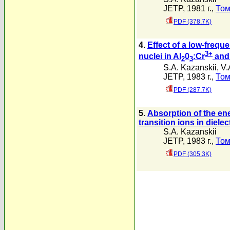
JETP, 1981 г.,
Том
PDF (378.7K)
4.
Effect of a low-freq
3+
nuclei in AI
0
:Cr
and
2
3
S.A. Kazanskii
,
V.
JETP, 1983 г.,
Том
PDF (287.7K)
5.
Absorption of the ene
transition ions in dielec
S.A. Kazanskii
JETP, 1983 г.,
Том
PDF (305.3K)