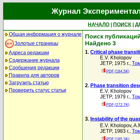
Журнал Экспериментал
НАЧАЛО
|
ПОИСК
|
Д
Общая информация о журнале
Поиск публикаций 
Найдено 3
Золотые страницы
1.
Critical phase transi
Адреса редакции
E.V. Kholopov
Содержание журнала
JETP, 1975 г.,
Том
Сообщения редакции
PDF (184.5K)
Правила для авторов
Загрузить статью
2.
Phase transition desc
Проверить статус статьи
E.V. Kholopov
JETP, 1979 г.,
Том
PDF (272.7K)
3.
Instability of the qu
E.V. Kholopov
,
A.
JETP, 1983 г.,
Том
PDF (185.3K)