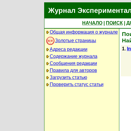
Журнал Экспериментал
НАЧАЛО
|
ПОИСК
|
Д
Общая информация о журнале
Пои
На
Золотые страницы
1.
I
Адреса редакции
Содержание журнала
Сообщения редакции
Правила для авторов
Загрузить статью
Проверить статус статьи