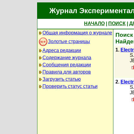
Журнал Экспериментал
НАЧАЛО
|
ПОИСК
|
Д
Общая информация о журнале
Поиск 
Найде
Золотые страницы
1.
Elect
Адреса редакции
S
Содержание журнала
J
Сообщения редакции
Правила для авторов
Загрузить статью
2.
Elect
Проверить статус статьи
S
J