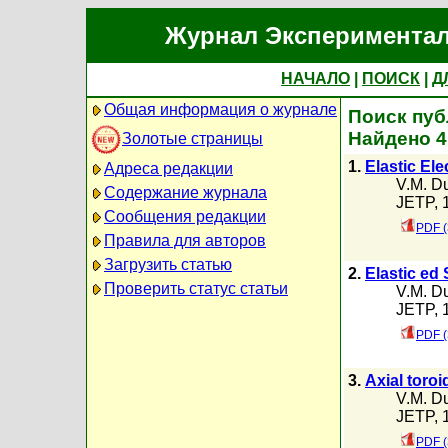
Журнал Экспериментал
НАЧАЛО
|
ПОИСК
|
Д
Общая информация о журнале
Поиск пуб
Найдено 4
Золотые страницы
1.
Elastic El
Адреса редакции
V.M. D
Содержание журнала
JETP, 1
Сообщения редакции
PDF (
Правила для авторов
Загрузить статью
2.
Elastic ed 
Проверить статус статьи
V.M. D
JETP, 1
PDF (
3.
Axial toro
V.M. D
JETP, 1
PDF (