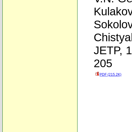
Kulako
Sokolo
Chistya
JETP, 1
205
PDF (215.2K)