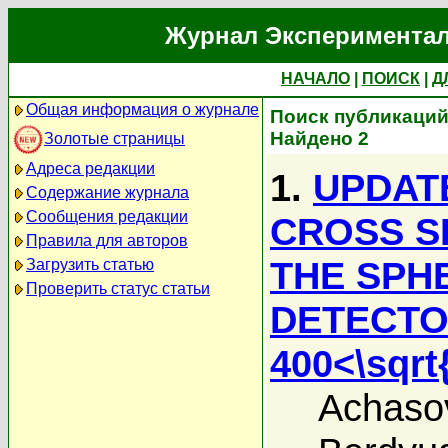
Журнал Экспериментал
НАЧАЛО
|
ПОИСК
|
Д
Общая информация о журнале
Поиск публикаций
Найдено 2
Золотые страницы
Адреса редакции
1.
UPDATE
Содержание журнала
Сообщения редакции
CROSS S
Правила для авторов
THE SPH
Загрузить статью
Проверить статус статьи
DETECTO
400<\sqrt
Achaso