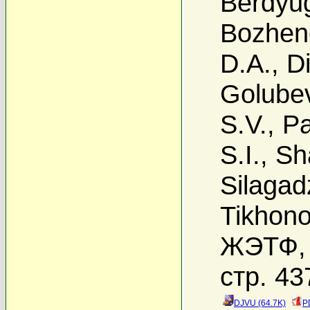
Berdyug
Bozhen
D.A.
,
D
Golubev
S.V.
,
Pa
S.I.
,
Sh
Silagad
Tikhono
ЖЭТФ, 
стр. 43
DJVU (64.7K)
P