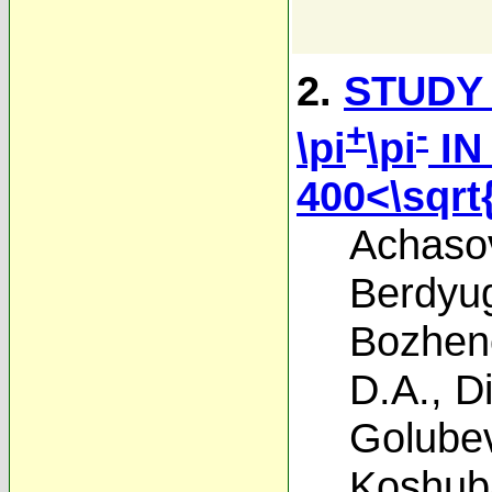
2.
STUDY
+
-
\pi
\pi
IN
400<\sqrt
Achaso
Berdyug
Bozhen
D.A.
,
D
Golubev
Koshub