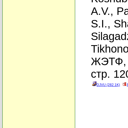
A.V.
,
Pa
S.I.
,
Sh
Silagad
Tikhono
ЖЭТФ, 
стр. 12
DJVU (282.1K)