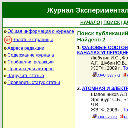
Журнал Экспериментал
НАЧАЛО
|
ПОИСК
|
Д
Общая информация о журнале
Поиск публикаций
Найдено 2
Золотые страницы
1.
ФАЗОВЫЕ СОСТОЯ
Адреса редакции
КАНАЛАХ УГЛЕРОДН
Содержание журнала
Любутин И.С.
,
Фр
Сообщения редакции
А.Г.
,
Шубин Ю.В.
ЖЭТФ, 2009 г.,
То
Правила для авторов
Загрузить статью
DJVU (327.7K)
Проверить статус статьи
2.
АТОМНАЯ И ЭЛЕКТ
Шапошников А.В
Эренбург С.Б.
,
Ба
Ч.В.
ЖЭТФ, 2006 г.,
То
DJVU (203K)
PD