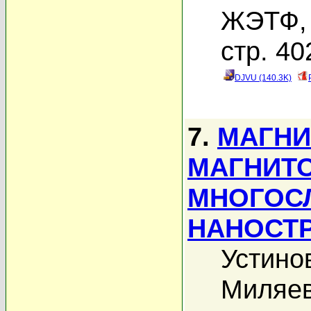
ЖЭТФ, 
стр. 40
DJVU (140.3K)
7.
МАГНИ
МАГНИТ
МНОГОС
НАНОСТР
Устино
Миляев