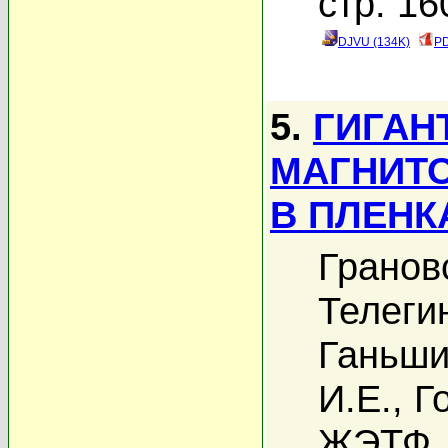
стр. 16
DJVU (134K)
PD
5.
ГИГАН
МАГНИТ
В ПЛЕНК
Гранов
Телеги
Ганьши
И.Е.
,
Г
ЖЭТФ, 