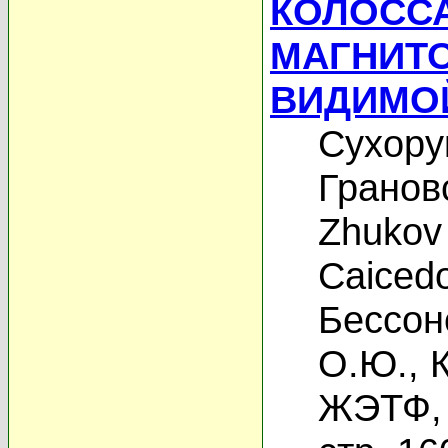
КОЛОСС
МАГНИТ
ВИДИМОЙ
Сухору
Гранов
Zhukov
Caicedo
Бессон
О.Ю.
,
ЖЭТФ, 