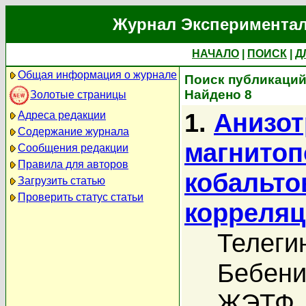
Журнал Экспериментал
НАЧАЛО
|
ПОИСК
|
Д
Общая информация о журнале
Поиск публикаций 
Найдено 8
Золотые страницы
1.
Анизот
Адреса редакции
Содержание журнала
магнитоп
Сообщения редакции
Правила для авторов
кобальто
Загрузить статью
Проверить статус статьи
корреляц
Телеги
Бебени
ЖЭТФ, 