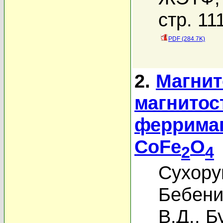
стр. 11
PDF (284.7K)
2.
Магнит
магнитос
феррима
CoFe
O
2
4
Сухору
Бебени
В.Д.
,
Б