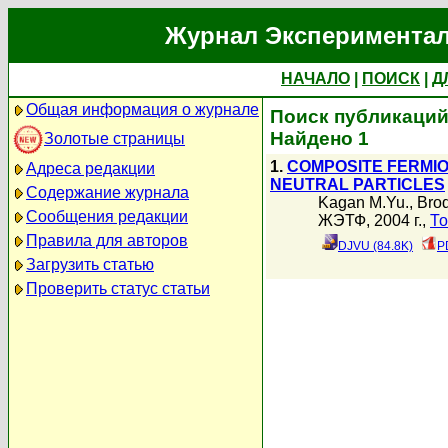
Журнал Экспериментал
НАЧАЛО
|
ПОИСК
|
Д
Общая информация о журнале
Поиск публикаций 
Найдено 1
Золотые страницы
1.
COMPOSITE FERMION
Адреса редакции
NEUTRAL PARTICLES
Содержание журнала
Kagan M.Yu.
,
Brod
Сообщения редакции
ЖЭТФ, 2004 г.,
То
Правила для авторов
DJVU (84.8K)
P
Загрузить статью
Проверить статус статьи