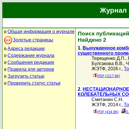
Журнал 
Общая информация о журнале
Поиск публикаций
Найдено 2
Золотые страницы
1.
Вынужденное комби
Адреса редакции
существенного прояв
Содержание журнала
Терещенко Д.П.
,
Сообщения редакции
Булгакова В.В.
,
Ч
ЖЭТФ, 2026 г.,
То
Правила для авторов
Загрузить статью
PDF (1117.9K)
Проверить статус статьи
2.
НЕСТАЦИОНАРНОЕ
КОЛЕБАТЕЛЬНЫХ С
Сметанин С.Н.
ЖЭТФ, 2014 г.,
То
PDF (434.9K)
D