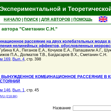
Экспериментальной и Теоретическо
НАЧАЛО
|
ПОИСК
|
ДЛЯ АВТОРОВ
|
ПОМОЩЬ
 автора "Сметанин С.Н."
национное рассеяние на двух колебательных модах в
ления нелинейных эффектов, обусловленных керров
Губина К.А.
,
Пеганов Е.А.
,
Кочуков Е.А.
,
Папашвили А.Г.
,
Шук
ижов П.А.
,
Долматов Т.В.
,
Багдасаров В.Х.
,
Сметанин С.Н.
м 169
,
Вып. 4
, стр. 398
 ВЫНУЖДЕННОЕ КОМБИНАЦИОННОЕ РАССЕЯНИЕ В К
ОСТОЯНИЙ
м 146
,
Вып. 1
, стр. 45
JVU (218.8K)
Название