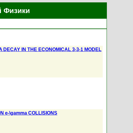
й Физики
 DECAY IN THE ECONOMICAL 3-3-1 MODEL
N e-\gamma COLLISIONS