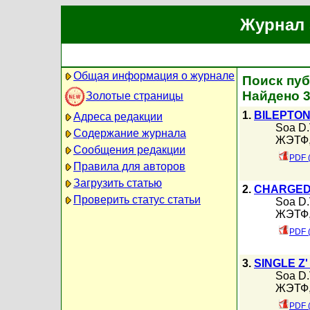
Журнал 
Общая информация о журнале
Поиск пуб
Найдено 
Золотые страницы
1.
BILEPTON
Адреса редакции
Soa D.
Содержание журнала
ЖЭТФ, 
Сообщения редакции
PDF 
Правила для авторов
Загрузить статью
2.
CHARGED 
Проверить статус статьи
Soa D.
ЖЭТФ, 
PDF 
3.
SINGLE Z
Soa D.
ЖЭТФ, 
PDF 