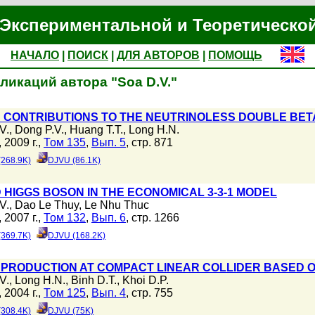
Экспериментальной и Теоретическо
НАЧАЛО
|
ПОИСК
|
ДЛЯ АВТОРОВ
|
ПОМОЩЬ
ликаций автора "Soa D.V."
3
 CONTRIBUTIONS TO THE NEUTRINOLESS DOUBLE BETA
V.
,
Dong P.V.
,
Huang T.T.
,
Long H.N.
2009 г.,
Том 135
,
Вып. 5
, стр. 871
(268.9K)
DJVU (86.1K)
HIGGS BOSON IN THE ECONOMICAL 3-3-1 MODEL
V.
,
Dao Le Thuy
,
Le Nhu Thuc
2007 г.,
Том 132
,
Вып. 6
, стр. 1266
(369.7K)
DJVU (168.2K)
' PRODUCTION AT COMPACT LINEAR COLLIDER BASED O
V.
,
Long H.N.
,
Binh D.T.
,
Khoi D.P.
2004 г.,
Том 125
,
Вып. 4
, стр. 755
(308.4K)
DJVU (75K)