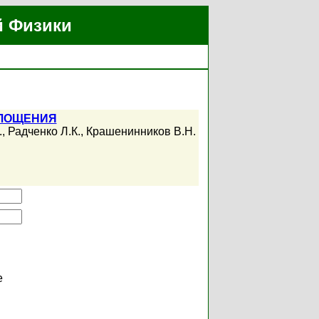
й Физики
ГЛОЩЕНИЯ
.
,
Радченко Л.К.
,
Крашенинников В.Н.
е