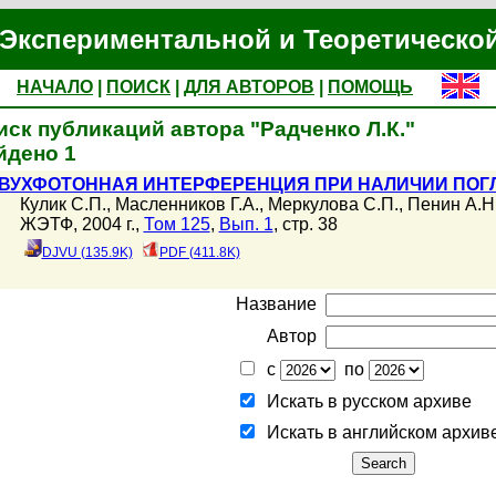
Экспериментальной и Теоретическо
НАЧАЛО
|
ПОИСК
|
ДЛЯ АВТОРОВ
|
ПОМОЩЬ
иск публикаций автора "Радченко Л.К."
йдено 1
ВУХФОТОННАЯ ИНТЕРФЕРЕНЦИЯ ПРИ НАЛИЧИИ ПО
Кулик С.П.
,
Масленников Г.А.
,
Меркулова С.П.
,
Пенин А.Н
ЖЭТФ, 2004 г.,
Том 125
,
Вып. 1
, стр. 38
DJVU (135.9K)
PDF (411.8K)
Название
Автор
с
по
Искать в русском архиве
Искать в английском архив