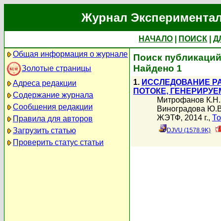
Журнал Экспериментал
НАЧАЛО
|
ПОИСК
|
Д
Общая информация о журнале
Поиск публикаций 
Найдено 1
Золотые страницы
1.
ИССЛЕДОВАНИЕ Р
Адреса редакции
ПОТОКЕ, ГЕНЕРИРУ
Содержание журнала
Митрофанов К.Н.
Сообщения редакции
Виноградова Ю.В
ЖЭТФ, 2014 г.,
То
Правила для авторов
Загрузить статью
DJVU (1578.9K)
Проверить статус статьи