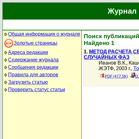
Журнал 
Общая информация о журнале
Поиск публикаций
Найдено 1
Золотые страницы
1.
МЕТОД РАСЧЕТА 
Адреса редакции
СЛУЧАЙНЫХ ФАЗ
Содержание журнала
Иванов В.К.
,
Каш
Сообщения редакции
ЖЭТФ, 2003 г.,
То
Правила для авторов
PDF (477.5K)
D
Загрузить статью
Проверить статус статьи