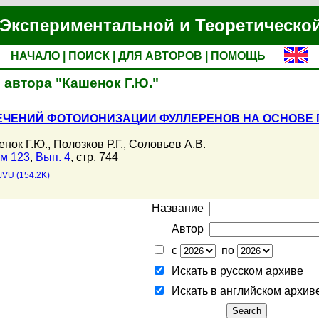
Экспериментальной и Теоретическо
НАЧАЛО
|
ПОИСК
|
ДЛЯ АВТОРОВ
|
ПОМОЩЬ
 автора "Кашенок Г.Ю."
СЕЧЕНИЙ ФОТОИОНИЗАЦИИ ФУЛЛЕРЕНОВ НА ОСНОВЕ
енок Г.Ю.
,
Полозков Р.Г.
,
Соловьев А.В.
м 123
,
Вып. 4
, стр. 744
JVU (154.2K)
Название
Автор
с
по
Искать в русском архиве
Искать в английском архив