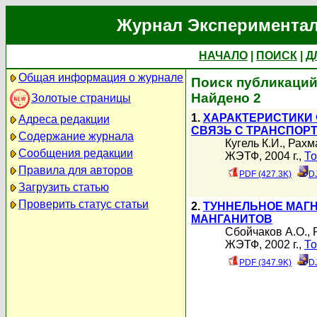
Журнал Экспериментал
НАЧАЛО
|
ПОИСК
|
Д
Общая информация о журнале
Поиск публикаций
Найдено 2
Золотые страницы
1.
ХАРАКТЕРИСТИКИ
Адреса редакции
СВЯЗЬ С ТРАНСПОР
Содержание журнала
Кугель К.И.
,
Рахм
Сообщения редакции
ЖЭТФ, 2004 г.,
То
Правила для авторов
PDF (427.3K)
D
Загрузить статью
Проверить статус статьи
2.
ТУННЕЛЬНОЕ МАГ
МАНГАНИТОВ
Сбойчаков А.О.
,
ЖЭТФ, 2002 г.,
То
PDF (347.9K)
D