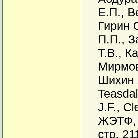
Е.П.
,
В
Гирин 
П.П.
,
З
Т.В.
,
Ка
Мирмов
Шихин 
Teasda
J.F.
,
Cl
ЖЭТФ, 
стр. 21