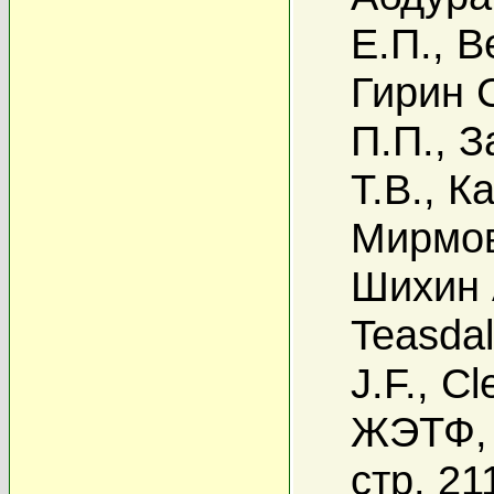
Е.П.
,
В
Гирин 
П.П.
,
З
Т.В.
,
Ка
Мирмов
Шихин 
Teasda
J.F.
,
Cl
ЖЭТФ, 
стр. 21