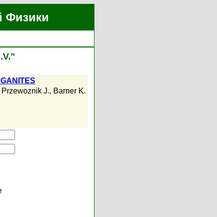
й Физики
.V."
GANITES
,
Przewoznik J.
,
Barner K.
е