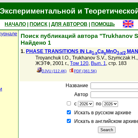
Экспериментальной и Теоретическо
НАЧАЛО
|
ПОИСК
|
ДЛЯ АВТОРОВ
|
ПОМОЩЬ
журнале
Поиск публикаций автора "Trukhanov S
Найдено 1
1.
PHASE TRANSITIONS IN La
Ca
MnO
MAN
1-x
x
3-x/2
Troyanchuk I.O.
,
Trukhanov S.V.
,
Szymczak H.
ЖЭТФ, 2001 г.,
Том 120
,
Вып. 1
, стр. 183
DJVU (112.4K)
PDF (361.5K)
Название
и
Автор
с
по
Искать в русском архиве
Искать в английском архив