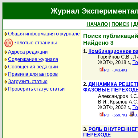
Журнал Экспериментал
НАЧАЛО
|
ПОИСК
|
Д
Общая информация о журнале
Поиск публикаций
Найдено 3
Золотые страницы
1.
Комбинационное ра
Адреса редакции
Горяйнов С.В.
,
Л
Содержание журнала
ЖЭТФ, 2018 г.,
То
Сообщения редакции
PDF (343.4K)
Правила для авторов
Загрузить статью
2.
ДИНАМИКА РЕШЕТ
Проверить статус статьи
ФАЗОВЫЕ ПЕРЕХОДЫ
Александров К.С
В.И.
,
Крылов А.С
ЖЭТФ, 2002 г.,
То
PDF (559.7K)
D
3.
РОЛЬ ВНУТРЕННЕ
ПЕРЕХОДЕ