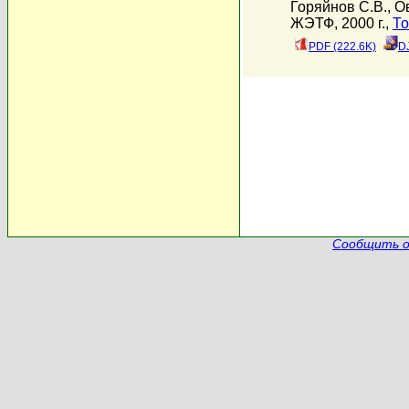
Горяйнов С.В.
,
О
ЖЭТФ, 2000 г.,
То
PDF (222.6K)
D
Сообщить о