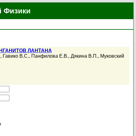
й Физики
НГАНИТОВ ЛАНТАНА
.
,
Гавико В.С.
,
Панфилова Е.В.
,
Дякина В.П.
,
Муковский
е