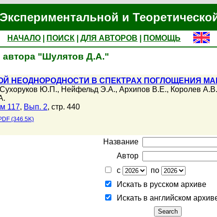
Экспериментальной и Теоретическо
НАЧАЛО
|
ПОИСК
|
ДЛЯ АВТОРОВ
|
ПОМОЩЬ
 автора "Шулятов Д.А."
ОЙ НЕОДНОРОДНОСТИ В СПЕКТРАХ ПОГЛОЩЕНИЯ МА
Сухоруков Ю.П.
,
Нейфельд Э.А.
,
Архипов В.Е.
,
Королев А.В
А.
м 117
,
Вып. 2
, стр. 440
PDF (346.5K)
Название
Автор
с
по
Искать в русском архиве
Искать в английском архив