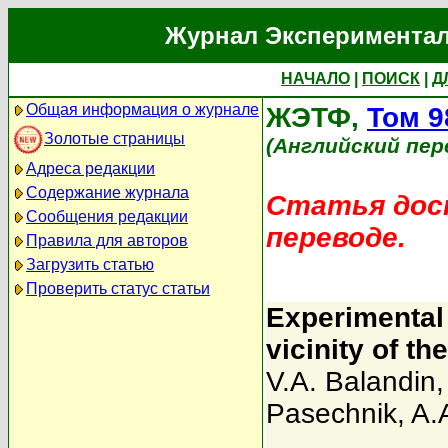
Журнал Экспериментал
НАЧАЛО
|
ПОИСК
|
Д
Общая информация о журнале
ЖЭТФ,
Том 9
Золотые страницы
(Английский пер
Адреса редакции
Содержание журнала
Статья дост
Сообщения редакции
переводе.
Правила для авторов
Загрузить статью
Проверить статус статьи
Experimental 
vicinity of t
V.A. Balandin
Pasechnik
,
A.