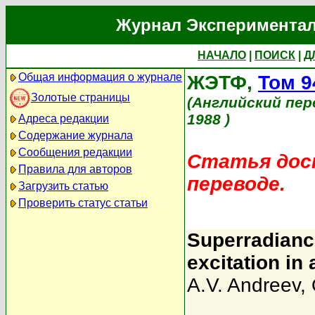
Журнал Экспериментал
НАЧАЛО
|
ПОИСК
|
Д
Общая информация о журнале
ЖЭТФ,
Том 9
Золотые страницы
(Английский пер
1988 )
Адреса редакции
Содержание журнала
Сообщения редакции
Статья дост
Правила для авторов
переводе.
Загрузить статью
Проверить статус статьи
Superradianc
excitation in 
A.V. Andreev
,