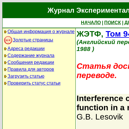
Журнал Экспериментал
НАЧАЛО
|
ПОИСК
|
Д
Общая информация о журнале
ЖЭТФ,
Том 9
Золотые страницы
(Английский пер
1988 )
Адреса редакции
Содержание журнала
Сообщения редакции
Статья дост
Правила для авторов
переводе.
Загрузить статью
Проверить статус статьи
Interference c
function in a 
G.B. Lesovik