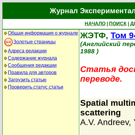
Журнал Экспериментал
НАЧАЛО
|
ПОИСК
|
Д
Общая информация о журнале
ЖЭТФ,
Том 9
Золотые страницы
(Английский пер
1988 )
Адреса редакции
Содержание журнала
Сообщения редакции
Статья дост
Правила для авторов
переводе.
Загрузить статью
Проверить статус статьи
Spatial mult
scattering
A.V. Andreev
,