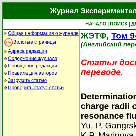
Журнал Экспериментал
НАЧАЛО
|
ПОИСК
|
Д
Общая информация о журнале
ЖЭТФ,
Том 9
Золотые страницы
(Английский пер
Адреса редакции
Содержание журнала
Статья дост
Сообщения редакции
переводе.
Правила для авторов
Загрузить статью
Проверить статус статьи
Determination
charge radii 
resonance fl
Yu. P. Gangrsk
K.P. Marinova