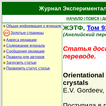
Журнал Экспериментал
НАЧАЛО
|
ПОИСК
|
Д
Общая информация о журнале
ЖЭТФ,
Том 9
Золотые страницы
(Английский пер
Адреса редакции
Содержание журнала
Статья дост
Сообщения редакции
переводе.
Правила для авторов
Загрузить статью
Проверить статус статьи
Orientational
crystals
E.V. Gordeev
,
Поступила в 