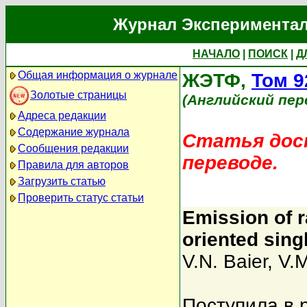
Журнал Экспериментал
НАЧАЛО
|
ПОИСК
|
Д
Общая информация о журнале
ЖЭТФ,
Том 9
Золотые страницы
(Английский пер
Адреса редакции
Содержание журнала
Статья дост
Сообщения редакции
переводе.
Правила для авторов
Загрузить статью
Проверить статус статьи
Emission of r
oriented sing
V.N. Baier
,
V.M
Поступила в 