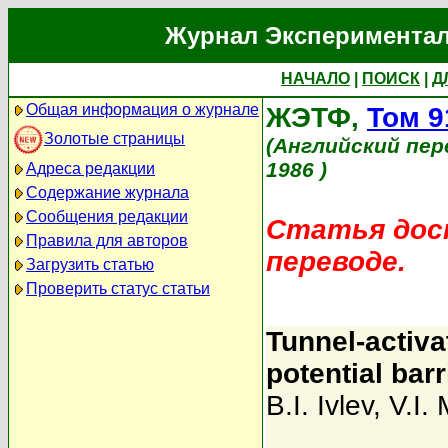
Журнал Экспериментал
НАЧАЛО
|
ПОИСК
|
Д
Общая информация о журнале
ЖЭТФ,
Том 9
Золотые страницы
(Английский пер
1986 )
Адреса редакции
Содержание журнала
Сообщения редакции
Статья дост
Правила для авторов
переводе.
Загрузить статью
Проверить статус статьи
Tunnel-activa
potential barr
B.I. Ivlev
,
V.I. 