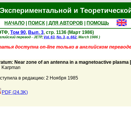
Экспериментальной и Теоретическо
НАЧАЛО
|
ПОИСК
|
ДЛЯ АВТОРОВ
|
ПОМОЩЬ
ЭТФ,
Том 90
,
Вып. 3
, стр. 1136 (Март 1986)
глийский перевод - JETP,
Vol. 63
,
No. 3
,
p. 662
, March 1986 )
атья доступна on-line только в английском переводе
ratum: Near zone of an antenna in a magnetoactive plasma [
I. Karpman
ступила в редакцию: 2 Ноября 1985
PDF (24.3K)