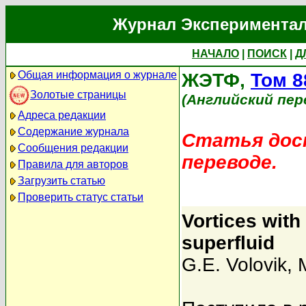
Журнал Экспериментал
НАЧАЛО
|
ПОИСК
|
Д
Общая информация о журнале
ЖЭТФ,
Том 8
Золотые страницы
(Английский пер
Адреса редакции
Содержание журнала
Статья дост
Сообщения редакции
переводе.
Правила для авторов
Загрузить статью
Проверить статус статьи
Vortices with 
superfluid
G.E. Volovik
,