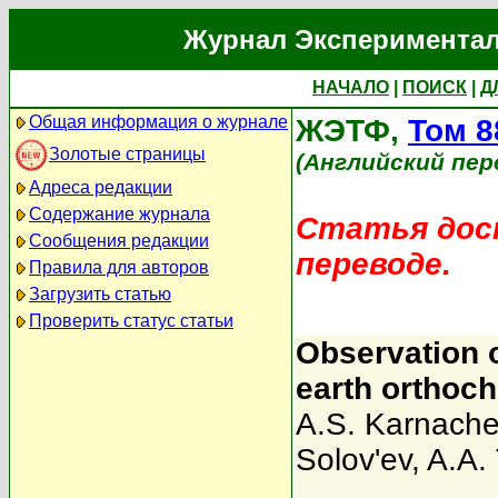
Журнал Экспериментал
НАЧАЛО
|
ПОИСК
|
Д
Общая информация о журнале
ЖЭТФ,
Том 8
Золотые страницы
(Английский пер
Адреса редакции
Содержание журнала
Статья дост
Сообщения редакции
переводе.
Правила для авторов
Загрузить статью
Проверить статус статьи
Observation o
earth orthoc
A.S. Karnache
Solov'ev
,
A.A.