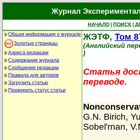
Журнал Экспериментал
НАЧАЛО
|
ПОИСК
|
Д
Общая информация о журнале
ЖЭТФ,
Том 8
Золотые страницы
(Английский пер
)
Адреса редакции
Содержание журнала
Сообщения редакции
Статья дост
Правила для авторов
переводе.
Загрузить статью
Проверить статус статьи
Nonconservati
G.N. Birich
,
Yu
Sobel'rnan
,
V.