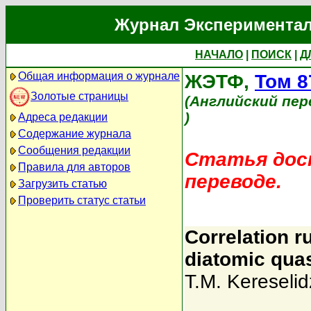
Журнал Экспериментал
НАЧАЛО
|
ПОИСК
|
Д
Общая информация о журнале
ЖЭТФ,
Том 8
Золотые страницы
(Английский пер
)
Адреса редакции
Содержание журнала
Сообщения редакции
Статья дост
Правила для авторов
переводе.
Загрузить статью
Проверить статус статьи
Correlation ru
diatomic qua
T.M. Kereseli