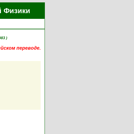
й Физики
983 )
ийском переводе.