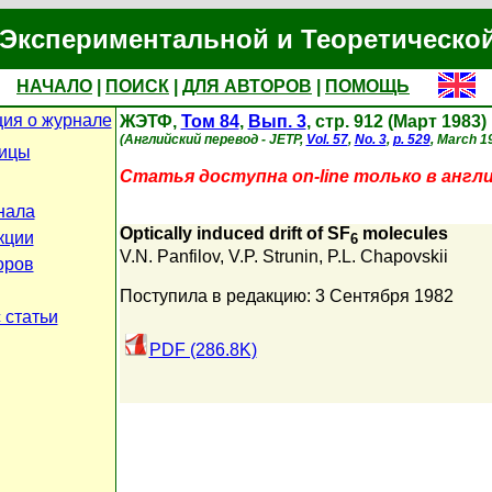
Экспериментальной и Теоретическо
НАЧАЛО
|
ПОИСК
|
ДЛЯ АВТОРОВ
|
ПОМОЩЬ
ия о журнале
ЖЭТФ,
Том 84
,
Вып. 3
, стр. 912 (Март 1983)
(Английский перевод - JETP,
Vol. 57
,
No. 3
,
p. 529
, March 1
ницы
Статья доступна on-line только в англ
нала
Optically induced drift of SF
molecules
кции
6
V.N. Panfilov
,
V.P. Strunin
,
P.L. Chapovskii
оров
Поступила в редакцию: 3 Сентября 1982
 статьи
PDF (286.8K)