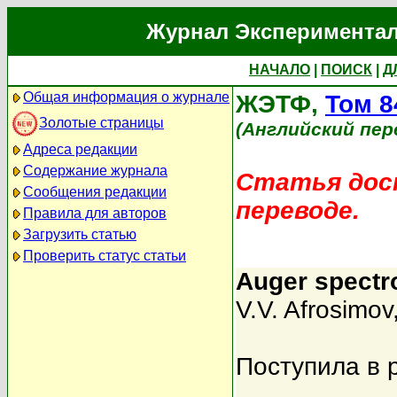
Журнал Экспериментал
НАЧАЛО
|
ПОИСК
|
Д
Общая информация о журнале
ЖЭТФ,
Том 8
Золотые страницы
(Английский пер
Адреса редакции
Содержание журнала
Статья дост
Сообщения редакции
переводе.
Правила для авторов
Загрузить статью
Проверить статус статьи
Auger spectr
V.V. Afrosimov
Поступила в 