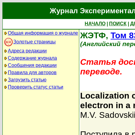
Журнал Экспериментал
НАЧАЛО
|
ПОИСК
|
Д
Общая информация о журнале
ЖЭТФ,
Том 8
Золотые страницы
(Английский пер
Адреса редакции
Содержание журнала
Статья дост
Сообщения редакции
переводе.
Правила для авторов
Загрузить статью
Проверить статус статьи
Localization c
electron in a
M.V. Sadovski
Поступила в 